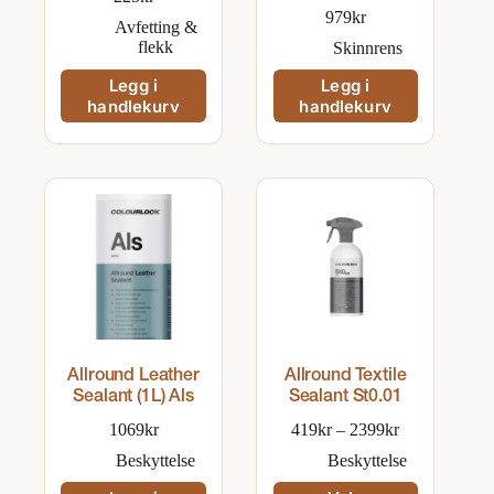
979
kr
Avfetting &
flekk
Skinnrens
Legg i
Legg i
handlekurv
handlekurv
Allround Leather
Allround Textile
Sealant (1L) Als
Sealant St0.01
Prisområde:
1069
kr
419
kr
–
2399
kr
419kr
Beskyttelse
Beskyttelse
til
2399kr
Dette