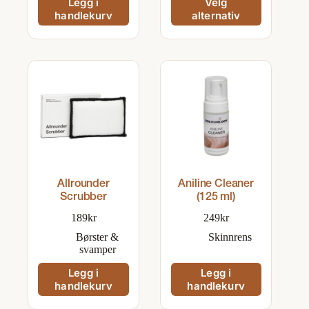
Legg i
Velg
produktet
handlekurv
alternativ
har
flere
varianter.
Alternativene
kan
velges
på
produktsiden
Allrounder
Aniline Cleaner
Scrubber
(125 ml)
189
kr
249
kr
Børster &
Skinnrens
svamper
Legg i
Legg i
handlekurv
handlekurv