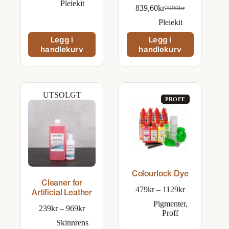
Pleiekit
839,60
kr
2099
kr
Opprinnelig
Nåværende
pris
pris
Pleiekit
var:
er:
Legg i
Legg i
2099kr.
839,60kr.
handlekurv
handlekurv
UTSOLGT
Colourlock Dye
Cleaner for
Prisområde:
479
kr
–
1129
kr
Artificial Leather
479kr
Pigmenter
,
til
Prisområde:
239
kr
–
969
kr
Proff
1129kr
239kr
Skinnrens
til