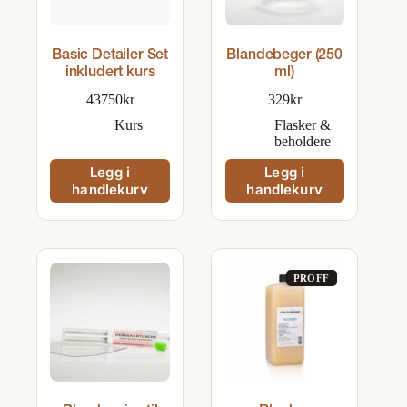
Basic Detailer Set
Blandebeger (250
inkludert kurs
ml)
43750
kr
329
kr
Kurs
Flasker &
beholdere
Legg i
Legg i
handlekurv
handlekurv