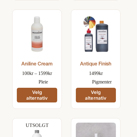
Aniline Cream
Antique Finish
Prisområde:
100
kr
–
1599
kr
1499
kr
100kr
Pleie
Pigmenter
til
1599kr
Dette
Dette
Velg
Velg
produktet
produktet
alternativ
alternativ
har
har
flere
flere
varianter.
varianter.
Alternativene
Alternativene
kan
kan
UTSOLGT
velges
velges
på
på