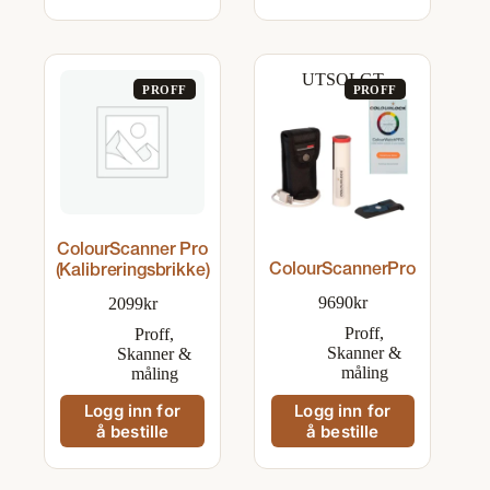
flere
varianter.
Alternativene
kan
UTSOLGT
velges
på
produktsiden
ColourScanner Pro
ColourScannerPro
(Kalibreringsbrikke)
9690
kr
2099
kr
Proff
,
Proff
,
Skanner &
Skanner &
måling
måling
Logg inn for
Logg inn for
å bestille
å bestille