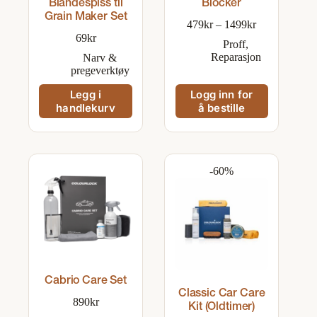
Blandespiss til
Blocker
Grain Maker Set
Prisområde:
479
kr
–
1499
kr
479kr
69
kr
Proff
,
til
Reparasjon
Narv &
1499kr
pregeverktøy
Legg i
Logg inn for
handlekurv
å bestille
-60%
Cabrio Care Set
Classic Car Care
890
kr
Kit (Oldtimer)