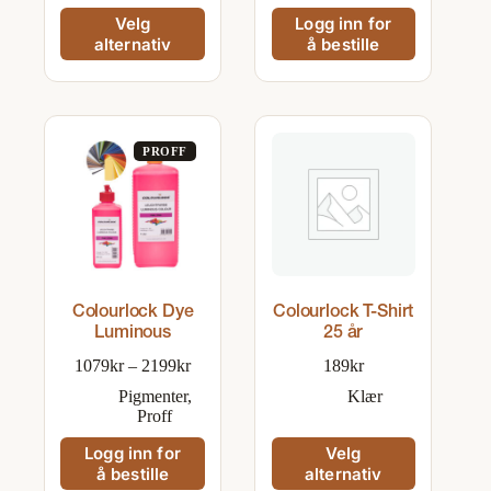
969kr
Dette
Velg
Logg inn for
produktet
alternativ
å bestille
har
flere
varianter.
Alternativene
kan
velges
på
produktsiden
Colourlock Dye
Colourlock T-Shirt
Luminous
25 år
Prisområde:
1079
kr
–
2199
kr
189
kr
1079kr
Pigmenter
,
Klær
til
Proff
2199kr
Dette
Logg inn for
Velg
produktet
å bestille
alternativ
har