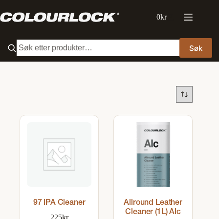
Hopp
til
0
kr
Handlekurv
innholdet
Søk
97 IPA Cleaner
Allround Leather
Cleaner (1L) Alc
225
kr