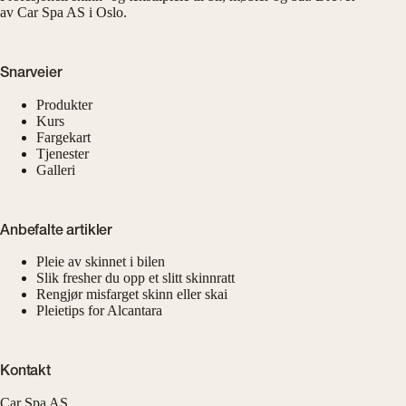
av Car Spa AS i Oslo.
Snarveier
Produkter
Kurs
Fargekart
Tjenester
Galleri
Anbefalte artikler
Pleie av skinnet i bilen
Slik fresher du opp et slitt skinnratt
Rengjør misfarget skinn eller skai
Pleietips for Alcantara
Kontakt
Car Spa AS