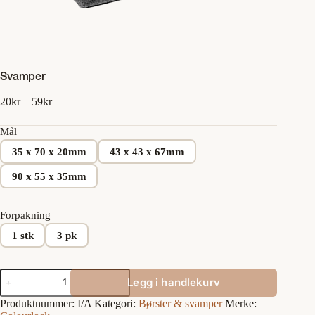
Svamper
Prisområde:
20
kr
–
59
kr
20kr
til
Mål
59kr
35 x 70 x 20mm
43 x 43 x 67mm
90 x 55 x 35mm
Forpakning
1 stk
3 pk
Svamper
Legg i handlekurv
antall
Produktnummer:
I/A
Kategori:
Børster & svamper
Merke: