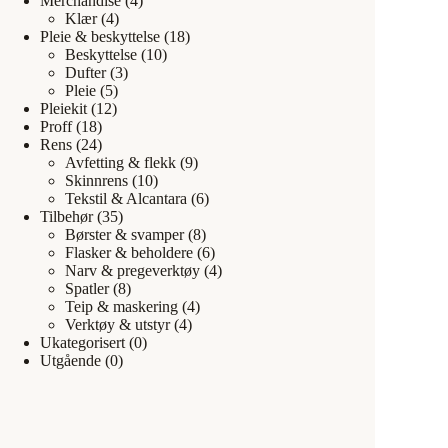
Merchandise
(4)
Klær
(4)
Pleie & beskyttelse
(18)
Beskyttelse
(10)
Dufter
(3)
Pleie
(5)
Pleiekit
(12)
Proff
(18)
Rens
(24)
Avfetting & flekk
(9)
Skinnrens
(10)
Tekstil & Alcantara
(6)
Tilbehør
(35)
Børster & svamper
(8)
Flasker & beholdere
(6)
Narv & pregeverktøy
(4)
Spatler
(8)
Teip & maskering
(4)
Verktøy & utstyr
(4)
Ukategorisert
(0)
Utgående
(0)