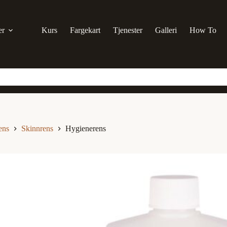
er
Kurs
Fargekart
Tjenester
Galleri
How To
ens
Skinnrens
Hygienerens