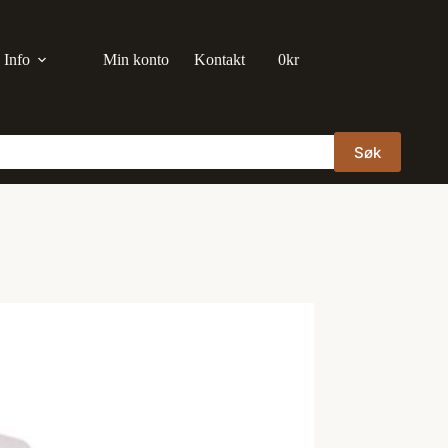
Info
Min konto
Kontakt
0
kr
Handlekurv
Søk