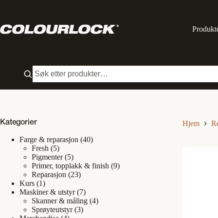
Hopp
til
innholdet
Produkt
Kategorier
Hjem
R
Farge & reparasjon
(40)
Fresh
(5)
Pigmenter
(5)
Primer, topplakk & finish
(9)
Reparasjon
(23)
Kurs
(1)
Maskiner & utstyr
(7)
Skanner & måling
(4)
Sprøyteutstyr
(3)