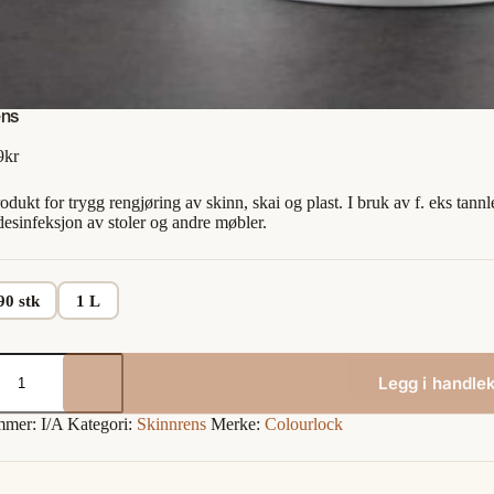
ens
Prisområde:
9
kr
749kr
til
rodukt for trygg rengjøring av skinn, skai og plast. I bruk av f. eks tan
949kr
desinfeksjon av stoler og andre møbler.
90 stk
1 L
s
Legg i handle
mmer:
I/A
Kategori:
Skinnrens
Merke:
Colourlock