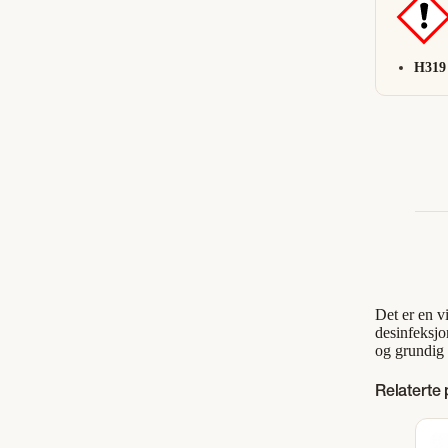
H319
Det er en v
desinfeksjo
og grundig 
Relaterte