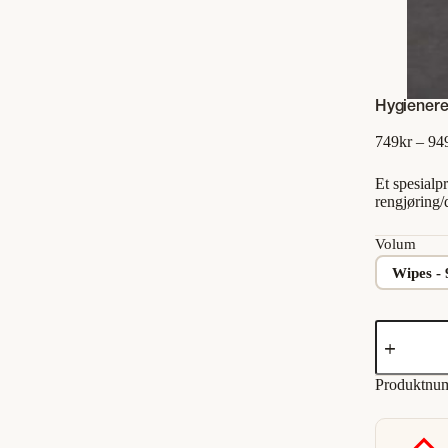
Hygiener
749
kr
–
94
Et spesialp
rengjøring/
Volum
Wipes - 
Hygieneren
antall
Produktnu